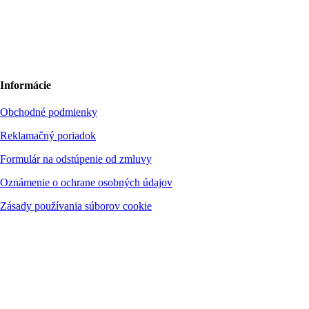
Bolf Kalimbas s.r.o.
Školská 14
96001 Zvolen
+420 775 971 562
hello@bolfkalimbas.com
Informácie
Obchodné podmienky
Reklamačný poriadok
Formulár na odstúpenie od zmluvy
Oznámenie o ochrane osobných údajov
Zásady používania súborov cookie
Spoločnosť nie je platcom DPH. Okresný súd Banská Bystrica, vložka č.
37572/S, oddiel: Sro
Bankové spojenie: Fio banka, a. s.
Číslo účtu: 2701718356
Kód banky: 8330
BIC/SWIFT: FIOZSKBAXXX