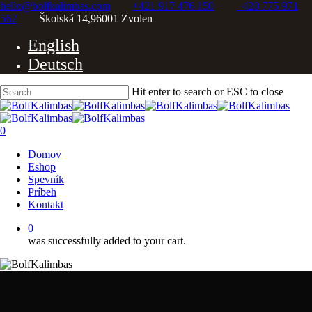
Skip
hello@bolfkalimbas.com
+421 917 476 150
+420 775 971
to
562
Školská 14,96001 Zvolen
main
English
content
Deutsch
Hit enter to search or ESC to close
Close
Search
0
Menu
Domov
Eshop
Spevník
Príbeh
Kontakt
0
was successfully added to your cart.