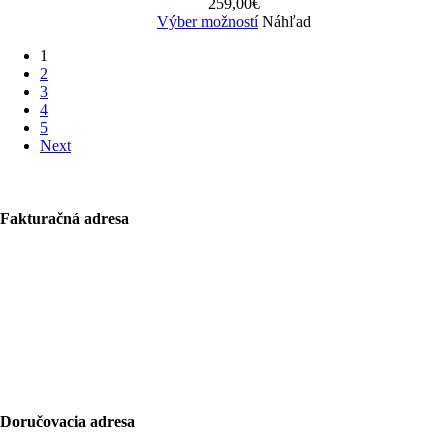
259,00
€
Výber možností
Náhľad
1
2
3
4
5
Next
Fakturačná adresa
Bolf Kalimbas s.r.o.
Školská 14
96001 Zvolen
+421 917 476 150
hello@bolfkalimbas.com
IČO: 52734242
DIČ: 2121118164
Doručovacia adresa