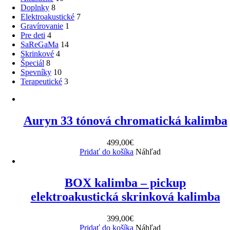
Doplnky
8
Elektroakustické
7
Gravírovanie
1
Pre deti
4
SaReGaMa
14
Skrinkové
4
Špeciál
8
Spevníky
10
Terapeutické
3
Auryn 33 tónová chromatická kalimba
499,00
€
Pridať do košíka
Náhľad
BOX kalimba – pickup
elektroakustická skrinková kalimba
399,00
€
Pridať do košíka
Náhľad