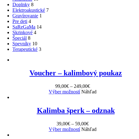
Doplnky
8
Elektroakustické
7
Gravírovanie
1
Pre deti
4
SaReGaMa
14
Skrinkové
4
Špeciál
8
Spevníky
10
Terapeutické
3
Voucher – kalimbový poukaz
99,00
€
–
249,00
€
Výber možností
Náhľad
Kalimba šperk – odznak
39,00
€
–
59,00
€
Výber možností
Náhľad