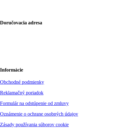
IČO: 52734242
DIČ: 2121118164
Doručovacia adresa
Bolf Kalimbas s.r.o.
Školská 14
96001 Zvolen
+420 775 971 562
hello@bolfkalimbas.com
Informácie
Obchodné podmienky
Reklamačný poriadok
Formulár na odstúpenie od zmluvy
Oznámenie o ochrane osobných údajov
Zásady používania súborov cookie
Spoločnosť nie je platcom DPH. Okresný súd Banská Bystrica, vložka č.