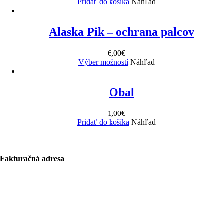
Pridať do košíka
Náhľad
Alaska Pik – ochrana palcov
6,00
€
Výber možností
Náhľad
Obal
1,00
€
Pridať do košíka
Náhľad
Fakturačná adresa
Bolf Kalimbas s.r.o.
Školská 14
96001 Zvolen
+421 917 476 150
hello@bolfkalimbas.com