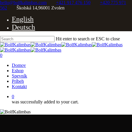
Skip
hello@bolfkalimbas.com
+421 917 476 150
+420 775 971
to
562
Školská 14,96001 Zvolen
main
English
content
Deutsch
Hit enter to search or ESC to close
Close
Search
0
Menu
Domov
Eshop
Spevník
Príbeh
Kontakt
0
was successfully added to your cart.